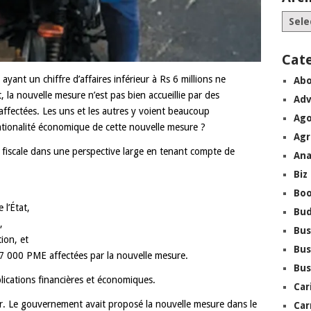
Cat
ayant un chiffre d’affaires inférieur à Rs 6 millions ne
Abo
la nouvelle mesure n’est pas bien accueillie par des
Adv
fectées. Les uns et les autres y voient beaucoup
Ago
rationalité économique de cette nouvelle mesure ?
Agr
e fiscale dans une perspective large en tenant compte de
Ana
Biz
Boo
 l’État,
Bu
,
Bus
tion, et
Bus
e 7 000 PME affectées par la nouvelle mesure.
Bus
lications financières et économiques.
Car
eur. Le gouvernement avait proposé la nouvelle mesure dans le
Car