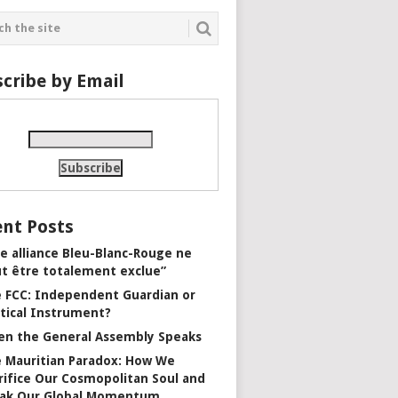
cribe by Email
nt Posts
e alliance Bleu-Blanc-Rouge ne
t être totalement exclue”
 FCC: Independent Guardian or
itical Instrument?
n the General Assembly Speaks
 Mauritian Paradox: How We
rifice Our Cosmopolitan Soul and
ak Our Global Momentum