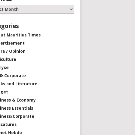
egories
ut Mauritius Times
ertisement
ra / Opinion
iculture
lyse
 & Corporate
ks and Literature
dget
iness & Economy
iness Essentials
iness/Corporate
icatures
net Hebdo