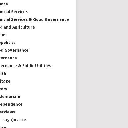
ance
ancial Services
ancial Services & Good Governance
d and Agriculture
rum
politics
od Governance
vernance
ernance & Public Utilities
lth
itage
tory
 Memoriam
dependence
erviews
iciary /Justice
tice