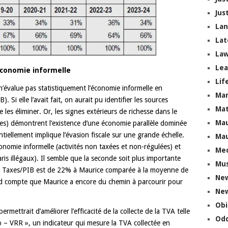
Jus
La
Lat
Law
Lea
conomie informelle
Lif
’évalue pas statistiquement l’économie informelle en
Ma
 Si elle l’avait fait, on aurait pu identifier les sources
Mat
 les éliminer. Or, les signes extérieurs de richesse dans le
Mau
res) démontrent l’existence d’une économie parallèle dominée
ntiellement implique l’évasion fiscale sur une grande échelle.
Mau
conomie informelle (activités non taxées et non-régulées) et
Me
aris illégaux). Il semble que la seconde soit plus importante
Mus
io Taxes/PIB est de 22% à Maurice comparée à la moyenne de
Ne
d compte que Maurice a encore du chemin à parcourir pour
New
Obi
rmettrait d’améliorer l’efficacité de la collecte de la TVA telle
Odd
– VRR », un indicateur qui mesure la TVA collectée en