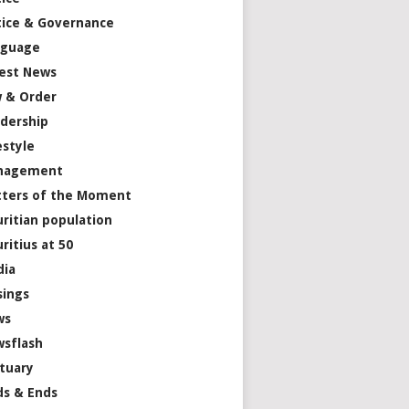
tice & Governance
nguage
est News
 & Order
dership
estyle
nagement
ters of the Moment
ritian population
ritius at 50
dia
ings
ws
sflash
tuary
s & Ends