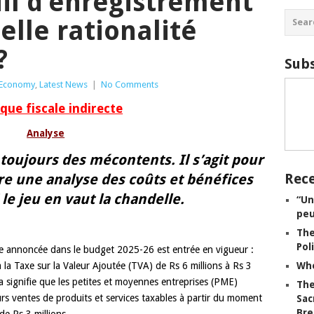
uil d’enregistrement
elle rationalité
?
Subs
Economy
,
Latest News
|
No Comments
ique fiscale indirecte
Analyse
 toujours des mécontents. Il s’agit pour
Rece
e une analyse des coûts et bénéfices
 le jeu en vaut la chandelle.
“Un
peu
The
Pol
le annoncée dans le budget 2025-26 est entrée en vigueur :
 la Taxe sur la Valeur Ajoutée (TVA) de Rs 6 millions à Rs 3
Whe
ela signifie que les petites et moyennes entreprises (PME)
The
rs ventes de produits et services taxables à partir du moment
Sac
Bre
de Rs 3 millions.