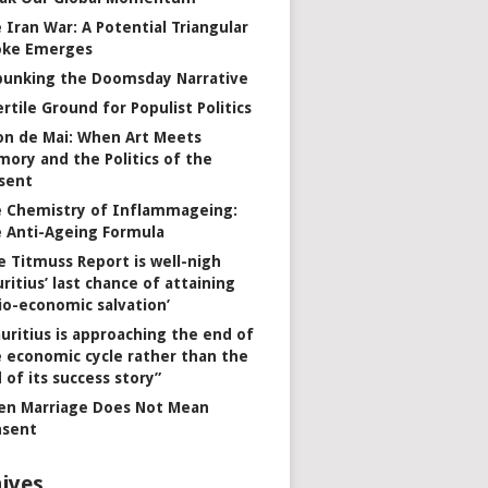
 Iran War: A Potential Triangular
oke Emerges
unking the Doomsday Narrative
ertile Ground for Populist Politics
on de Mai: When Art Meets
ory and the Politics of the
sent
 Chemistry of Inflammageing:
 Anti-Ageing Formula
e Titmuss Report is well-nigh
ritius’ last chance of attaining
io-economic salvation’
uritius is approaching the end of
 economic cycle rather than the
 of its success story”
n Marriage Does Not Mean
nsent
ives