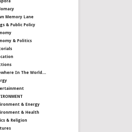
spora
lomacy
wn Memory Lane
gs & Public Policy
onomy
nomy & Politics
torials
cation
ctions
ewhere In The World…
rgy
ertainment
VIRONMENT
ironment & Energy
ironment & Health
ics & Religion
tures