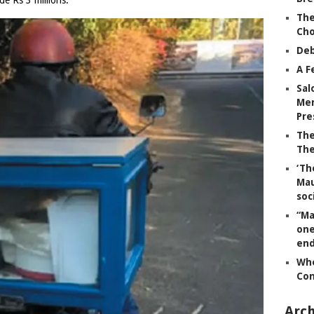
The
Ch
Deb
A F
Sal
Mem
Pre
The
The
‘Th
Mau
soc
“Ma
one
end
Whe
Co
Arch