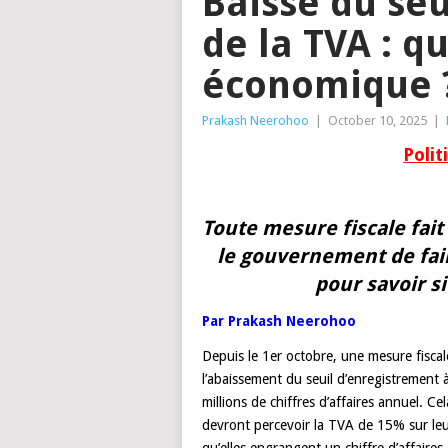
Baisse du se
de la TVA : qu
économique 
Prakash Neerohoo
|
October 10, 2025
|
Polit
Toute mesure fiscale fait
le gouvernement de fair
pour savoir si
Par Prakash Neerohoo
Depuis le 1er octobre, une mesure fisca
l’abaissement du seuil d’enregistrement à
millions de chiffres d’affaires annuel. C
devront percevoir la TVA de 15% sur leu
qu’elles engrangent un chiffre d’affaires 