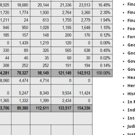
Fin
Fin
Fin
Foo
Fo
Geo
Go
Go
Gov
Hea
Her
His
In
In
Int
Jud
Jus