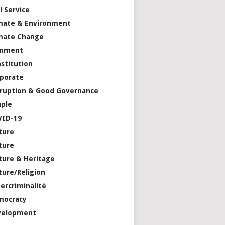
il Service
mate & Environment
mate Change
mment
stitution
porate
ruption & Good Governance
ple
VID-19
ture
ture
ture & Heritage
ture/Religion
ercriminalité
mocracy
velopment