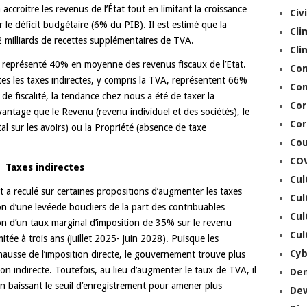
 accroitre les revenus de l’État tout en limitant la croissance
Civ
 le déficit budgétaire (6% du PIB). Il est estimé que la
Cli
 milliards de recettes supplémentaires de TVA.
Cli
 représenté 40% en moyenne des revenus fiscaux de l’Etat.
Co
es les taxes indirectes, y compris la TVA, représentent 66%
Con
 de fiscalité, la tendance chez nous a été de taxer la
Cor
antage que le Revenu (revenu individuel et des sociétés), le
Cor
tal sur les avoirs) ou la Propriété (absence de taxe
Cou
CO
Taxes indirectes
Cul
 a reculé sur certaines propositions d’augmenter les taxes
Cul
on d’une levéede boucliers de la part des contribuables
Cul
ction d’un taux marginal d’imposition de 35% sur le revenu
Cul
itée à trois ans (juillet 2025- juin 2028). Puisque les
Cyb
hausse de l’imposition directe, le gouvernement trouve plus
tion indirecte. Toutefois, au lieu d’augmenter le taux de TVA, il
De
e en baissant le seuil d’enregistrement pour amener plus
De