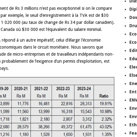
Dia
ement de Rs 3 millions n’est pas exceptionnel si on le compare
Dip
par exemple, le seuil d’enregistrement à la TVA est de $30
Do
Rs 1 020 000 (au taux de change de Rs 34 par dollar canadien).
Dru
u Canada où $30 000 est l’équivalent du salaire minimal.
Ec
A répond à un autre impératif, celui d’élargir l’économie
Eco
économiques dans le circuit monétaire. Nous savons que
Edi
tude de micro-entreprises et de travailleurs indépendants non-
Edu
n probablement de l’exigence d’un permis d’exploitation, est
Ele
pays.
Els
Ene
Ent
EN
Env
Env
Eth
Fea