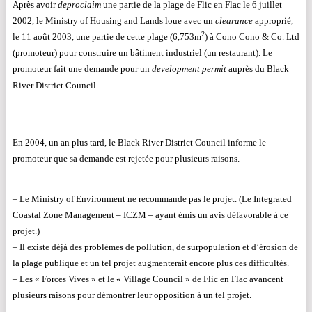
Après avoir
deproclaim
une partie de la plage de Flic en Flac le 6 juillet
2002, le Ministry of Housing and Lands loue avec un
clearance
approprié,
2
le 11 août 2003, une partie de cette plage (6,753m
) à Cono Cono & Co. Ltd
(promoteur) pour construire un bâtiment industriel (un restaurant). Le
promoteur fait une demande pour un
development permit
auprès du Black
River District Council.
En 2004, un an plus tard, le Black River District Council informe le
promoteur que sa demande est rejetée pour plusieurs raisons.
– Le Ministry of Environment ne recommande pas le projet. (Le Integrated
Coastal Zone Management – ICZM – ayant émis un avis défavorable à ce
projet.)
– Il existe déjà des problèmes de pollution, de surpopulation et d’érosion de
la plage publique et un tel projet augmenterait encore plus ces difficultés.
– Les « Forces Vives » et le « Village Council » de Flic en Flac avancent
plusieurs raisons pour démontrer leur opposition à un tel projet.