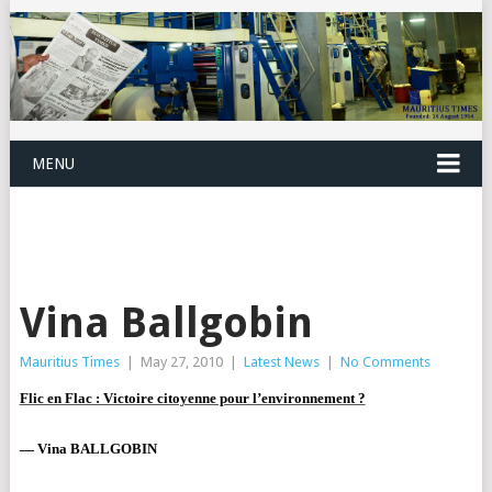
MENU
Vina Ballgobin
Mauritius Times
|
May 27, 2010
|
Latest News
|
No Comments
Flic en Flac : Victoire citoyenne pour l’environnement ?
— Vina BALLGOBIN