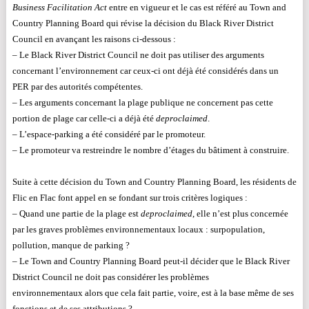
Business Facilitation Act
entre en vigueur et le cas est référé au Town and
Country Planning Board qui révise la décision du Black River District
Council en avançant les raisons ci-dessous :
– Le Black River District Council ne doit pas utiliser des arguments
concernant l’environnement car ceux-ci ont déjà été considérés dans un
PER par des autorités compétentes.
– Les arguments concernant la plage publique ne concernent pas cette
portion de plage car celle-ci a déjà été
deproclaimed
.
– L’espace-parking a été considéré par le promoteur.
– Le promoteur va restreindre le nombre d’étages du bâtiment à construire.
Suite à cette décision du Town and Country Planning Board, les résidents de
Flic en Flac font appel en se fondant sur trois critères logiques :
– Quand une partie de la plage est
deproclaimed
, elle n’est plus concernée
par les graves problèmes environnementaux locaux : surpopulation,
pollution, manque de parking ?
– Le Town and Country Planning Board peut-il décider que le Black River
District Council ne doit pas considérer les problèmes
environnementaux alors que cela fait partie, voire, est à la base même de ses
fonctions et de ses attributions ?