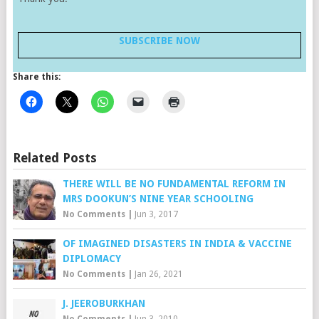
SUBSCRIBE NOW
Share this:
Related Posts
THERE WILL BE NO FUNDAMENTAL REFORM IN
MRS DOOKUN’S NINE YEAR SCHOOLING
No Comments
|
Jun 3, 2017
OF IMAGINED DISASTERS IN INDIA & VACCINE
DIPLOMACY
No Comments
|
Jan 26, 2021
J. JEEROBURKHAN
No Comments
|
Jun 3, 2010