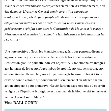
6/ Tout promoteur allant à l’encontre des règlements de la République de
Maurice et des revendications citoyennes en matière d’environnement, doit
être dénoncé.
L’Attorney General continuera-t-il la campagne
d’information auprès du petit peuple afin de renforcer la capacité des
citoyens à combattre les cas de malpratice sur le sol mauricien (son
prédécesseur avait fait connaître la Constitution de Maurice à la masse ;
Résistance et Alternative fait connaître les règlements et lois entourant les
élections) ?
Une note positive : Nous, les Mauriciens engagés, nous pensons, disons et
agissons pour la justice sociale car le Père de la Nation nous a donné
l’éducation gratuite pour atteindre cet objectif. Aux fonctionnaires intègres,
aux hommes de loi et aux Juges imbus de probité, aux citoyens courageux
et honnêtes de Flic en Flac, aux citoyens engagés incorruptibles et à tous
ceux de bonne volonté qui soutiennent discrètement et en silence chaque
action citoyenne pour promouvoir la vie dans un pays moderne où ce serait
le règne de l’équilibre écologique et du respect de la biodiversité terrestre et
marine.
Un seul mot : Merci !
Vina BALLGOBIN