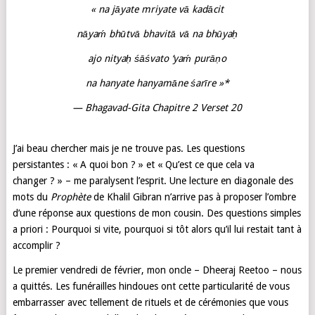
« na jāyate mriyate vā kadācit
nāyaḿ bhūtvā bhavitā vā na bhūyaḥ
ajo nityaḥ śāśvato ‘yaḿ purāṇo
na hanyate hanyamāne śarīre »*
— Bhagavad-Gita Chapitre 2 Verset 20
J’ai beau chercher mais je ne trouve pas. Les questions
persistantes : « A quoi bon ? » et « Qu’est ce que cela va
changer ? » – me paralysent l’esprit. Une lecture en diagonale des
mots du
Prophète
de Khalil Gibran n’arrive pas à proposer l’ombre
d’une réponse aux questions de mon cousin. Des questions simples
a priori : Pourquoi si vite, pourquoi si tôt alors qu’il lui restait tant à
accomplir ?
Le premier vendredi de février, mon oncle – Dheeraj Reetoo – nous
a quittés. Les funérailles hindoues ont cette particularité de vous
embarrasser avec tellement de rituels et de cérémonies que vous