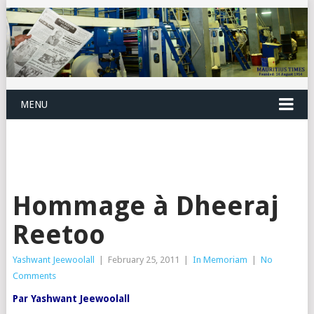
MENU
Hommage à Dheeraj
Reetoo
Yashwant Jeewoolall
|
February 25, 2011
|
In Memoriam
|
No
Comments
Par Yashwant Jeewoolall