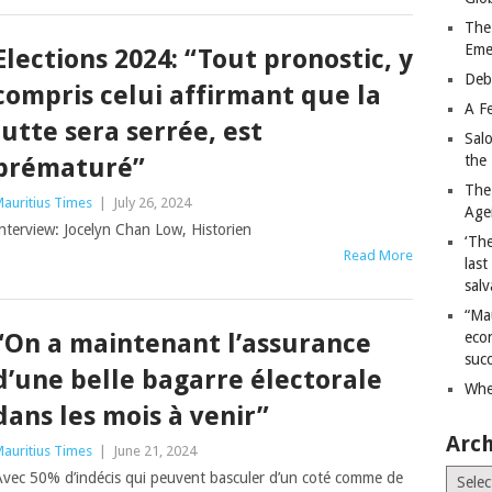
The
Eme
Elections 2024: “Tout pronostic, y
Deb
compris celui affirmant que la
A Fe
lutte sera serrée, est
Sal
the 
prématuré”
The
auritius Times
|
July 26, 2024
Age
nterview: Jocelyn Chan Low, Historien
‘The
Read More
last
salv
“Ma
“On a maintenant l’assurance
econ
succ
d’une belle bagarre électorale
Whe
dans les mois à venir”
Arch
auritius Times
|
June 21, 2024
Archiv
Avec 50% d’indécis qui peuvent basculer d’un coté comme de