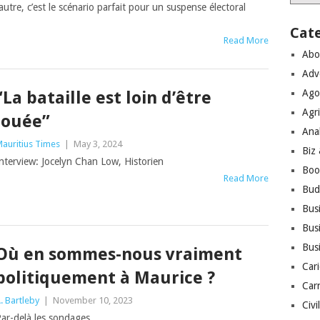
’autre, c’est le scénario parfait pour un suspense électoral
Cat
Read More
Abo
Adv
Ago
“La bataille est loin d’être
Agri
jouée”
Ana
auritius Times
|
May 3, 2024
Biz
nterview: Jocelyn Chan Low, Historien
Boo
Read More
Bud
Bus
Busi
Bus
Où en sommes-nous vraiment
Cari
politiquement à Maurice ?
Car
. Bartleby
|
November 10, 2023
Civi
ar-delà les sondages…