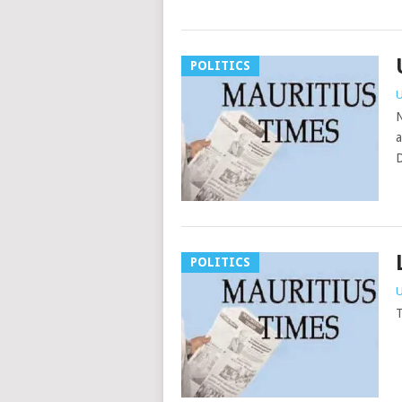
POLITICS
U
N
a
D
POLITICS
U
T