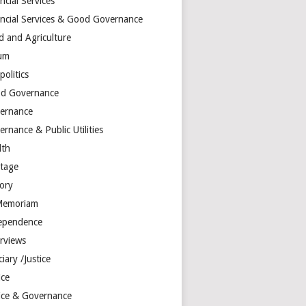
ncial Services
ancial Services & Good Governance
d and Agriculture
um
olitics
d Governance
ernance
rnance & Public Utilities
lth
itage
tory
Memoriam
ependence
erviews
ciary /Justice
ice
tice & Governance