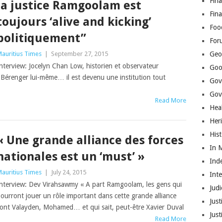
Fina
la justice Ramgoolam est
Fin
toujours ‘alive and kicking’
Foo
politiquement”
For
auritius Times
|
September 27, 2015
Geop
nterview: Jocelyn Chan Low, historien et observateur
Goo
 Bérenger lui-même… il est devenu une institution tout
Gov
Gove
Read More
Hea
Her
His
« Une grande alliance des forces
In 
nationales est un ‘must’ »
Ind
auritius Times
|
July 24, 2015
Int
nterview: Dev Virahsawmy « A part Ramgoolam, les gens qui
Judi
ourront jouer un rôle important dans cette grande alliance
Just
ont Valayden, Mohamed… et qui sait, peut-être Xavier Duval
Jus
Read More