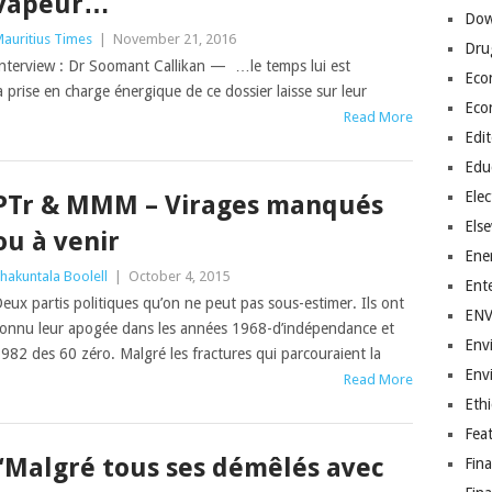
vapeur…
Dow
auritius Times
|
November 21, 2016
Dru
nterview : Dr Soomant Callikan — …le temps lui est
Eco
prise en charge énergique de ce dossier laisse sur leur
Eco
Read More
Edit
Edu
Elec
PTr & MMM – Virages manqués
Els
ou à venir
Ene
hakuntala Boolell
|
October 4, 2015
Ent
eux partis politiques qu’on ne peut pas sous-estimer. Ils ont
EN
onnu leur apogée dans les années 1968-d’indépendance et
Env
982 des 60 zéro. Malgré les fractures qui parcouraient la
Env
Read More
Ethi
Fea
“Malgré tous ses démêlés avec
Fin