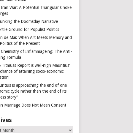
 Iran War: A Potential Triangular Choke
rges
unking the Doomsday Narrative
rtile Ground for Populist Politics
on de Mai: When Art Meets Memory and
Politics of the Present
 Chemistry of Inflammageing: The Anti-
ing Formula
 Titmuss Report is well-nigh Mauritius’
 chance of attaining socio-economic
ation’
uritius is approaching the end of one
omic cycle rather than the end of its
ess story”
n Marriage Does Not Mean Consent
ives
es