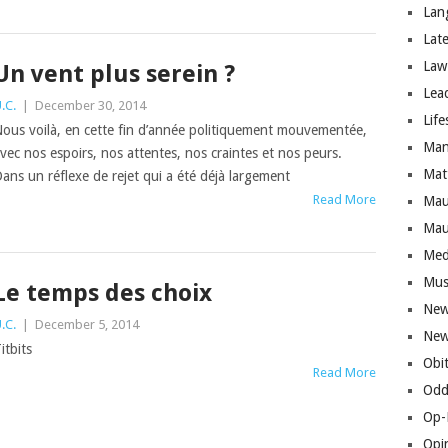
Lan
Lat
Law
Un vent plus serein ?
Lea
.C.
|
December 30, 2014
Life
ous voilà, en cette fin d’année politiquement mouvementée,
Man
vec nos espoirs, nos attentes, nos craintes et nos peurs.
Mat
ans un réflexe de rejet qui a été déjà largement
Read More
Mau
Mau
Med
Mus
Le temps des choix
New
.C.
|
December 5, 2014
New
itbits
Obi
Read More
Odd
Op-
Opi