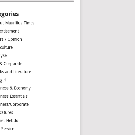
egories
ut Mauritius Times
ertisement
ra / Opinion
culture
lyse
 & Corporate
ks and Literature
get
iness & Economy
ness Essentials
iness/Corporate
catures
net Hebdo
l Service