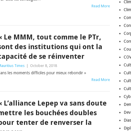
Cli
Read More
Cli
Co
Con
Cor
« Le MMM, tout comme le PTr,
Cor
sont des institutions qui ont la
Cou
capacité de se réinventer
COV
Cul
auritius Times
|
October 8, 2018
ans les moments difficiles pour mieux rebondir »
Cul
Read More
Cul
Cult
Cybe
« L’alliance Lepep va sans doute
Dem
mettre les bouchées doubles
Dev
Dia
pour tenter de renverser la
Dip