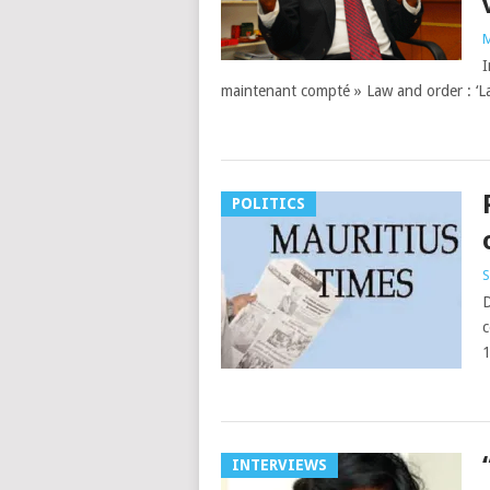
M
I
maintenant compté » Law and order : ‘La 
POLITICS
S
D
c
1
INTERVIEWS