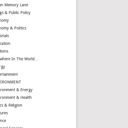
n Memory Lane
gs & Public Policy
nomy
nomy & Politics
orials
cation
tions
ewhere In The World…
rgy
ertainment
VIRONMENT
ironment & Energy
ironment & Health
cs & Religion
tures
ance