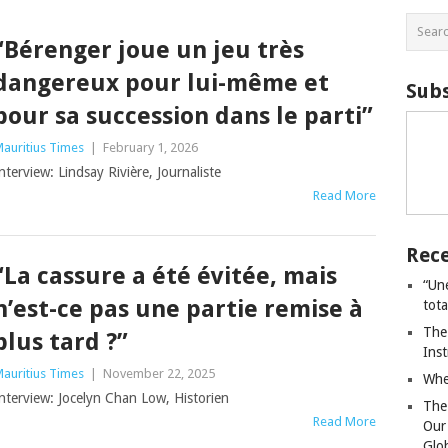
“Bérenger joue un jeu très
dangereux pour lui-même et
Subs
pour sa succession dans le parti”
auritius Times
|
February 1, 2026
nterview: Lindsay Rivière, Journaliste
Read More
Rece
“La cassure a été évitée, mais
“Un
n’est-ce pas une partie remise à
tot
The
plus tard ?”
Ins
auritius Times
|
November 22, 2025
Whe
nterview: Jocelyn Chan Low, Historien
The
Read More
Our
Glo