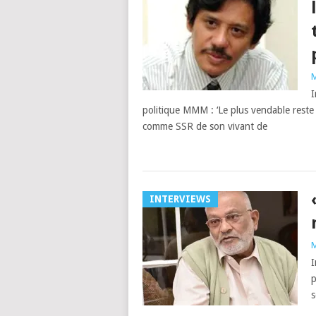
M
I
politique MMM : ‘Le plus vendable reste
comme SSR de son vivant de
INTERVIEWS
M
I
p
s