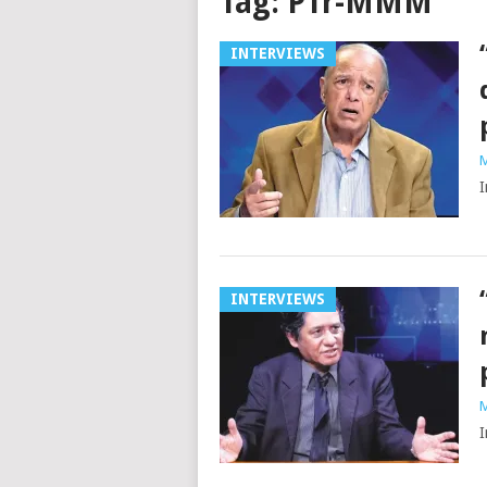
Tag:
PTr-MMM
INTERVIEWS
M
I
INTERVIEWS
M
I