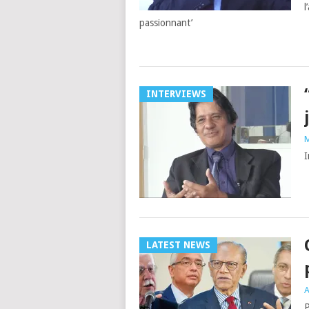
l
passionnant’
INTERVIEWS
M
I
LATEST NEWS
A
P