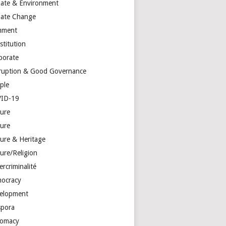
mate & Environment
mate Change
mment
stitution
porate
ruption & Good Governance
ple
ID-19
ture
ture
ture & Heritage
ure/Religion
rcriminalité
ocracy
elopment
spora
lomacy