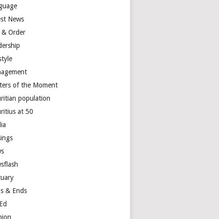
guage
est News
 & Order
dership
style
agement
ters of the Moment
ritian population
ritius at 50
ia
ings
s
sflash
tuary
s & Ends
Ed
nion