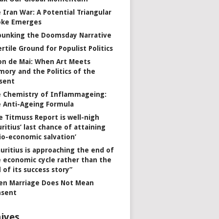
 Iran War: A Potential Triangular
oke Emerges
unking the Doomsday Narrative
ertile Ground for Populist Politics
on de Mai: When Art Meets
ory and the Politics of the
sent
 Chemistry of Inflammageing:
 Anti-Ageing Formula
e Titmuss Report is well-nigh
ritius’ last chance of attaining
io-economic salvation’
uritius is approaching the end of
 economic cycle rather than the
 of its success story”
n Marriage Does Not Mean
nsent
ives