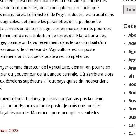
ement, c’est l’indépendance et la neutralité politique des
ive de tout contrôler, de la conception d’une politique
s mains libres. Le ministère de l’Agro-industrie est crucial dans
es agricoles, détermine les paramètres de la politique de
Cat
ur la conversion de terres agricoles en morcellements pour des
Abo
terminant dans l’attribution de terres de l’Etat à bail à des
age, comme on l’a vu récemment dans le cas d’un bail d’un
Adv
s raisons, le directeur de l’Agriculture est un poste
Ago
mauriciens ont occupé ce poste avec compétence.
Agr
anger comme directeur de l’Agriculture, demain on pourra en
Ana
cier ou gouverneur de la Banque centrale. Où s’arrêtera alors
Biz
aux échelons supérieurs ? Tout pays qui se dit indépendant
Boo
x.
Bu
raient d’India-bashing, je dirais que j’aurais pris la même
Bus
lais ou un Français pour ce poste. Je crois que tous les
Bus
açables par des Mauriciens pour peu qu’on veuille les
Bus
Car
ember 2023
Car