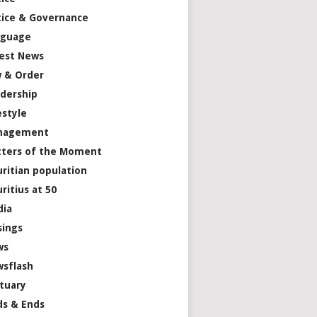
tice & Governance
nguage
est News
 & Order
dership
estyle
nagement
ters of the Moment
ritian population
ritius at 50
dia
ings
ws
sflash
tuary
s & Ends