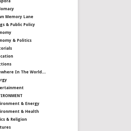
spora
lomacy
wn Memory Lane
gs & Public Policy
onomy
nomy & Politics
torials
cation
ctions
ewhere In The World…
rgy
ertainment
VIRONMENT
ironment & Energy
ironment & Health
ics & Religion
tures