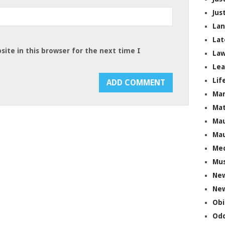
Jus
La
Lat
ite in this browser for the next time I
Law
Lea
Lif
Ma
Mat
Mau
Mau
Me
Mus
Ne
New
Obi
Odd