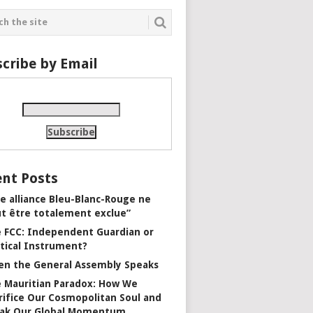
cribe by Email
nt Posts
e alliance Bleu-Blanc-Rouge ne
t être totalement exclue”
 FCC: Independent Guardian or
itical Instrument?
n the General Assembly Speaks
 Mauritian Paradox: How We
rifice Our Cosmopolitan Soul and
ak Our Global Momentum