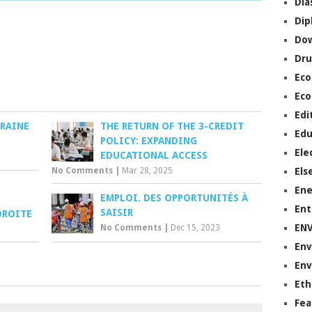
Dia
Dip
Do
Dru
Ec
Eco
Edi
KRAINE
THE RETURN OF THE 3-CREDIT
Edu
POLICY: EXPANDING
Ele
EDUCATIONAL ACCESS
No Comments
|
Mar 28, 2025
Els
Ene
EMPLOI. DES OPPORTUNITÉS À
Ent
SAISIR
DROITE
EN
No Comments
|
Dec 15, 2023
Env
Env
Eth
Fea