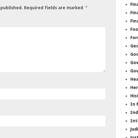
Fin
*
 published.
Required fields are marked
Fin
Fin
Foo
Fo
Geo
Go
Go
Gov
Hea
Her
His
In
In
Int
Jud
Jus