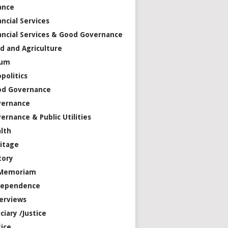
ance
ancial Services
ancial Services & Good Governance
d and Agriculture
rum
politics
od Governance
vernance
ernance & Public Utilities
lth
itage
tory
 Memoriam
dependence
erviews
iciary /Justice
tice