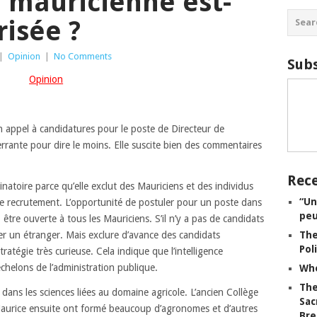
e mauricienne est-
risée ?
|
Opinion
|
No Comments
Subs
Opinion
 appel à candidatures pour le poste de Directeur de
rrante pour dire le moins. Elle suscite bien des commentaires
Rece
inatoire parce qu’elle exclut des Mauriciens et des individus
“Un
 de recrutement. L’opportunité de postuler pour un poste dans
peu
 être ouverte à tous les Mauriciens. S’il n’y a pas de candidats
er un étranger. Mais exclure d’avance des candidats
The
Pol
tratégie très curieuse. Cela indique que l’intelligence
échelons de l’administration publique.
Whe
The
ns les sciences liées au domaine agricole. L’ancien Collège
Sac
e Maurice ensuite ont formé beaucoup d’agronomes et d’autres
Bre