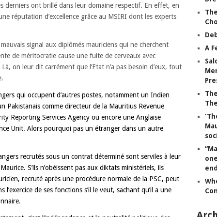
es derniers ont brillé dans leur domaine respectif. En effet, en
The
 une réputation d’excellence grâce au MSIRI dont les experts
Ch
Deb
mauvais signal aux diplômés mauriciens qui ne cherchent
A F
rente de méritocratie cause une fuite de cerveaux avec
Sal
. Là, on leur dit carrément que l’Etat n’a pas besoin d’eux, tout
Mem
e.
Pre
The
ngers qui occupent d’autres postes, notamment un Indien
The
 un Pakistanais comme directeur de la Mauritius Revenue
‘Th
egrity Reporting Services Agency ou encore une Anglaise
Mau
gence Unit. Alors pourquoi pas un étranger dans un autre
soc
“Ma
rangers recrutés sous un contrat déterminé sont serviles à leur
one
aurice. S’ils n’obéissent pas aux diktats ministériels, ils
end
ricien, recruté après une procédure normale de la PSC, peut
Whe
 l’exercice de ses fonctions s’il le veut, sachant qu’il a une
Co
onnaire.
Arch