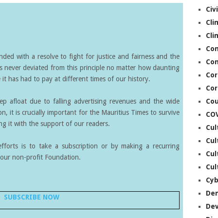
Civ
Cli
Cli
Co
ed with a resolve to fight for justice and fairness and the
Con
s never deviated from this principle no matter how daunting
Cor
it has had to pay at different times of our history.
Cor
eep afloat due to falling advertising revenues and the wide
Cou
on, it is crucially important for the Mauritius Times to survive
CO
g it with the support of our readers.
Cul
Cul
forts is to take a subscription or by making a recurring
Cul
our non-profit Foundation.
Cul
Cyb
De
SUBSCRIBE NOW
De