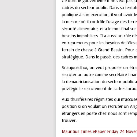
Ce dont le gouvernement ne veut pas just
cadres du secteur public. Dans sa tentat
publique à son exécution, il veut avoir le
la mesure où il contrôle l’usage des terr
sécurité alimentaire, et a le mot final s
besoins immobiliers. Il a aussi un rôle dé
entrepreneurs pour les besoins de l’élev
terrain de chasse à Grand Bassin. Pour ce
stratégique. Dans le passé, des cadres 
Si aujourd’hui, on veut proposer un étr
recruter un autre comme secrétaire finan
la demauricianisation du secteur public 
privilégie le recrutement de cadres locau
Aux thuriféraires régimistes qui m’accuse
position si on voulait un recruter un Ang
étrangers en poste chez nous sont rempl
trouver.
Mauritius Times ePaper Friday 24 Nov