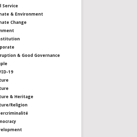
il Service
mate & Environment
mate Change
mment
stitution
porate
ruption & Good Governance
ple
VID-19
ture
ture
ture & Heritage
ture/Religion
ercriminalité
mocracy
velopment