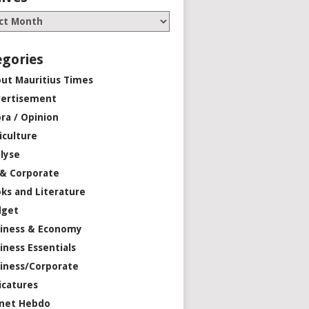
egories
ut Mauritius Times
ertisement
ra / Opinion
iculture
lyse
 & Corporate
ks and Literature
dget
iness & Economy
iness Essentials
iness/Corporate
icatures
net Hebdo