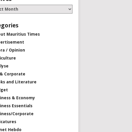
egories
ut Mauritius Times
ertisement
ra / Opinion
iculture
lyse
 & Corporate
ks and Literature
dget
iness & Economy
iness Essentials
iness/Corporate
icatures
net Hebdo