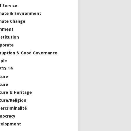
il Service
mate & Environment
mate Change
mment
stitution
porate
ruption & Good Governance
ple
VID-19
ture
ture
ture & Heritage
ture/Religion
ercriminalité
mocracy
velopment