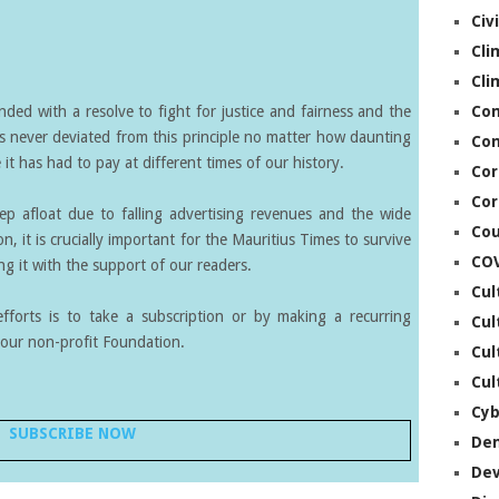
Civ
Cli
Cli
ed with a resolve to fight for justice and fairness and the
Co
s never deviated from this principle no matter how daunting
Con
it has had to pay at different times of our history.
Cor
Cor
eep afloat due to falling advertising revenues and the wide
Cou
on, it is crucially important for the Mauritius Times to survive
CO
g it with the support of our readers.
Cul
forts is to take a subscription or by making a recurring
Cul
our non-profit Foundation.
Cul
Cul
Cyb
SUBSCRIBE NOW
De
De