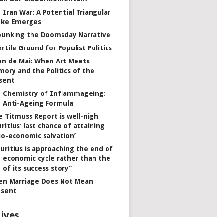
 Iran War: A Potential Triangular
oke Emerges
unking the Doomsday Narrative
ertile Ground for Populist Politics
on de Mai: When Art Meets
ory and the Politics of the
sent
 Chemistry of Inflammageing:
 Anti-Ageing Formula
e Titmuss Report is well-nigh
ritius’ last chance of attaining
io-economic salvation’
uritius is approaching the end of
 economic cycle rather than the
 of its success story”
n Marriage Does Not Mean
nsent
ives