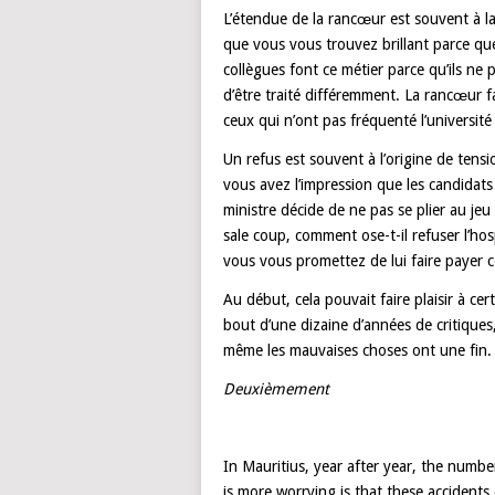
L’étendue de la rancœur est souvent à la 
que vous vous trouvez brillant parce que
collègues font ce métier parce qu’ils ne
d’être traité différemment. La rancœur fa
ceux qui n’ont pas fréquenté l’université
Un refus est souvent à l’origine de tensi
vous avez l’impression que les candidats
ministre décide de ne pas se plier au je
sale coup, comment ose-t-il refuser l’hos
vous vous promettez de lui faire payer ce
Au début, cela pouvait faire plaisir à cer
bout d’une dizaine d’années de critiques,
même les mauvaises choses ont une fin
Deuxièmement
In Mauritius, year after year, the number
is more worrying is that these accident