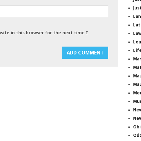
Jus
La
Lat
ite in this browser for the next time I
Law
Lea
Lif
Ma
Mat
Mau
Mau
Me
Mus
Ne
New
Obi
Odd