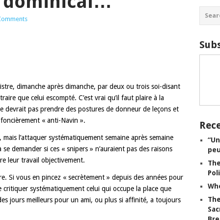
 dominical…
Comments
Subs
nistre, dimanche après dimanche, par deux ou trois soi-disant
ntraire que celui escompté. C’est vrai qu’il faut plaire à la
 ne devrait pas prendre des postures de donneur de leçons et
foncièrement « anti-Navin ».
Rece
n, mais l’attaquer systématiquement semaine après semaine
“Un
rs à se demander si ces « snipers » n’auraient pas des raisons
peu
e leur travail objectivement.
The
Pol
ore. Si vous en pincez « secrètement » depuis des années pour
Whe
e critiquer systématiquement celui qui occupe la place que
The
s jours meilleurs pour un ami, ou plus si affinité, a toujours
Sac
Bre