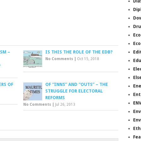
Dia
Dip
Do
Dru
Ec
Eco
SM –
IS THIS THE ROLE OF THE EDB?
Edi
No Comments
|
Oct 15, 2018
Edu
D
Ele
Els
RS OF
OF “INNS” AND “OUTS” – THE
Ene
STRUGGLE FOR ELECTORAL
Ent
REFORMS
EN
No Comments
|
Jul 26, 2013
Env
Env
Eth
Fea