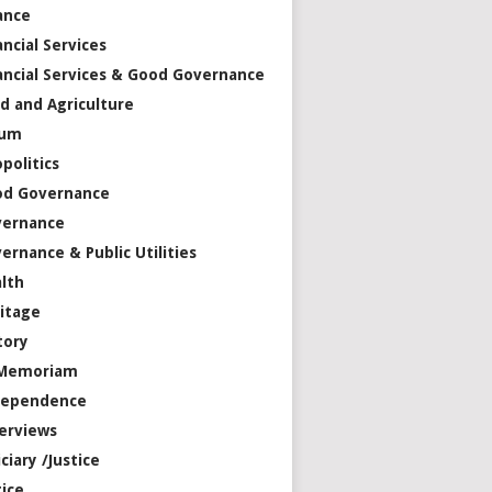
ance
ancial Services
ancial Services & Good Governance
d and Agriculture
rum
politics
od Governance
vernance
ernance & Public Utilities
lth
itage
tory
 Memoriam
dependence
erviews
iciary /Justice
tice