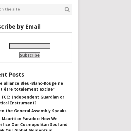
cribe by Email
nt Posts
e alliance Bleu-Blanc-Rouge ne
t être totalement exclue”
 FCC: Independent Guardian or
itical Instrument?
n the General Assembly Speaks
 Mauritian Paradox: How We
rifice Our Cosmopolitan Soul and
ak Our Global Momentum