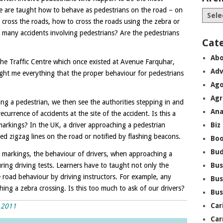
 we are taught how to behave as pedestrians on the road – on
 cross the roads, how to cross the roads using the zebra or
o many accidents involving pedestrians? Are the pedestrians
Cat
Abo
the Traffic Centre which once existed at Avenue Farquhar,
Adv
ght me everything that the proper behaviour for pedestrians
Ago
Agr
ing a pedestrian, we then see the authorities stepping in and
Ana
urrence of accidents at the site of the accident. Is this a
arkings? In the UK, a driver approaching a pedestrian
Biz
ked zigzag lines on the road or notified by flashing beacons.
Boo
Bu
 markings, the behaviour of drivers, when approaching a
ring driving tests. Learners have to taught not only the
Bus
le road behaviour by driving instructors. For example, any
Bus
ng a zebra crossing. Is this too much to ask of our drivers?
Bus
Car
e 2011
Car