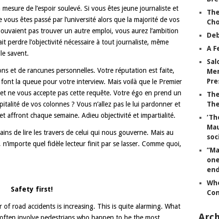
mesure de l’espoir soulevé. Si vous êtes jeune journaliste et
The
 vous êtes passé par l’université alors que la majorité de vos
Ch
 pouvaient pas trouver un autre emploi, vous aurez l’ambition
Deb
it perdre l’objectivité nécessaire à tout journaliste, même
A F
 le savent.
Sal
ons et de rancunes personnelles. Votre réputation est faite,
Mem
Pre
 font la queue pour votre interview. Mais voilà que le Premier
u et ne vous accepte pas cette requête. Votre égo en prend un
The
pitalité de vos colonnes ? Vous n’allez pas le lui pardonner et
The
t affront chaque semaine. Adieu objectivité et impartialité.
‘Th
Mau
tains de lire les travers de celui qui nous gouverne. Mais au
soc
 n’importe quel fidèle lecteur finit par se lasser. Comme quoi,
“Ma
.
one
end
Whe
Safety first!
Co
 of road accidents is increasing. This is quite alarming. What
Arch
s often involve pedestrians who happen to be the most