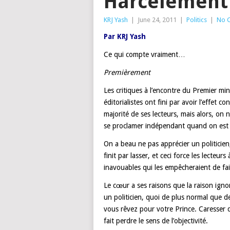
Harcèlement
KRJ Yash
|
June 24, 2011
|
Politics
|
No 
Par KRJ Yash
Ce qui compte vraiment…
Premièrement
Les critiques à l’encontre du Premier mi
éditorialistes ont fini par avoir l’effet co
majorité de ses lecteurs, mais alors, on
se proclamer indépendant quand on est 
On a beau ne pas apprécier un politicie
finit par lasser, et ceci force les lecteu
inavouables qui les empêcheraient de fair
Le cœur a ses raisons que la raison ign
un politicien, quoi de plus normal que d
vous rêvez pour votre Prince. Caresser de
fait perdre le sens de l’objectivité.