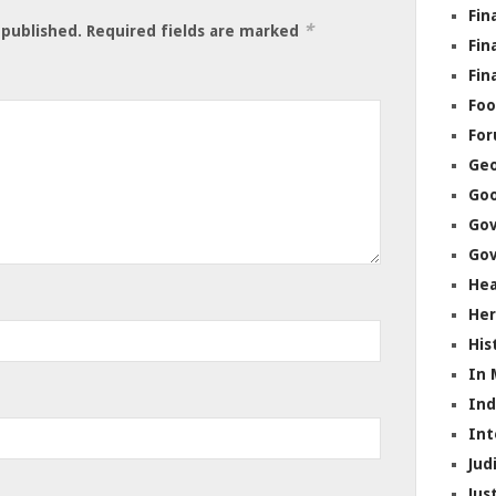
Fin
*
 published.
Required fields are marked
Fin
Fin
Foo
Fo
Geo
Go
Go
Gov
Hea
Her
His
In
In
Int
Jud
Jus