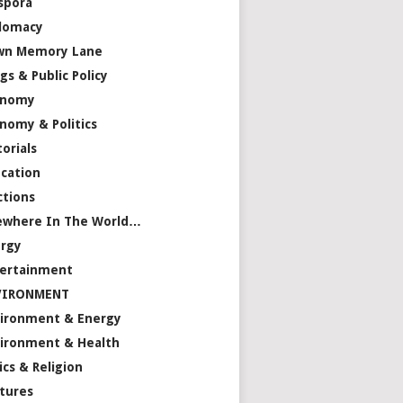
spora
lomacy
wn Memory Lane
gs & Public Policy
onomy
nomy & Politics
torials
cation
ctions
ewhere In The World…
rgy
ertainment
VIRONMENT
ironment & Energy
ironment & Health
ics & Religion
tures