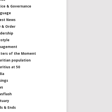
tice & Governance
nguage
est News
 & Order
dership
estyle
nagement
ters of the Moment
ritian population
ritius at 50
dia
ings
ws
sflash
tuary
s & Ends