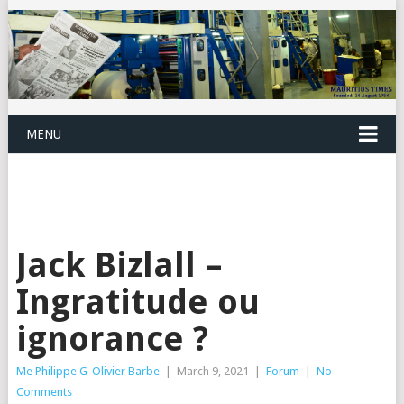
MENU
Jack Bizlall –
Ingratitude ou
ignorance ?
Me Philippe G-Olivier Barbe
|
March 9, 2021
|
Forum
|
No
Comments