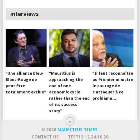
interviews
“Une alliance Bleu-
“Mauritius is
“Il faut reconnaître
Blanc-Rouge ne
approaching the
au Premier ministre
peut être
end of one
le courage de
totalement exclue”
economic cycle
s’attaquer à ce
rather than the end
problème…
of its success
story”
© 2026
MAURITIUS TIMES
.
CONTACT US
TEST12.12.24.10.20