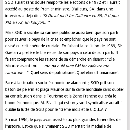
SGD aurait sans doute remporté les élections de 1972 et il aurait
accédé au poste de Premier ministre. D’ailleurs, SAJ dans une
interview a déjà dit :
“Si Duval pa ti fer l’alliance en 69, li ti pou
PM en 72, lin kouyon…”
Mais SGD a sacrifié sa carrière politique aussi bien que son parti
pour sauver le pays de la crise et empêcher que le pays ne soit
divisé en cette période cruciale. En faisant la coalition de 1969, Sir
Gaëtan a préféré le bien-être de son pays à celui de son parti. Il
faisait comprendre les raisons de sa démarche en disant : “L’île
Maurice avant tout…
mo pa oulé vine PM lor cadavre mo
camarade
…”. Quel sens de patriotisme! Quel élan d’humanisme!
Face à la situation socio-économique alarmante, SGD prit son
bâton de pèlerin et plaça Maurice sur la carte mondiale sans oublier
sa contribution dans le Tourisme et la Zone Franche qui créa le
boom économique. M. Bizlall qui est un grand syndicaliste aurait-il
oublié la lutte de SGD pour le 13ème mois et le C.O.L.A ?
En mai 1996, le pays avait assisté aux plus grandes funérailles de
l’histoire. Est-ce que si vraiment SGD méritait “la médaille de