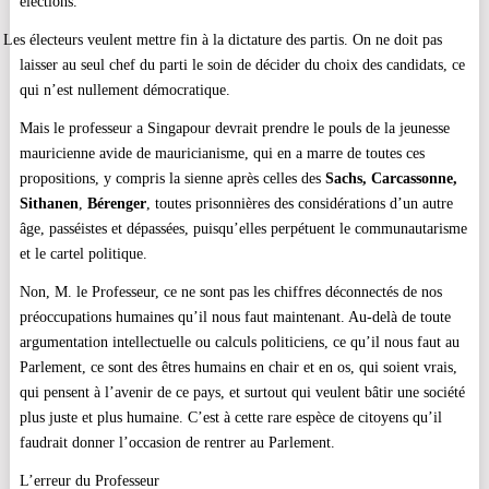
élections.
·
Les électeurs veulent mettre fin à la dictature des partis. On ne doit pas
laisser au seul chef du parti le soin de décider du choix des candidats, ce
qui n’est nullement démocratique.
Mais le professeur a Singapour devrait prendre le pouls de la jeunesse
mauricienne avide de mauricianisme, qui en a marre de toutes ces
propositions, y compris la sienne après celles des
Sachs, Carcassonne,
Sithanen
,
Bérenger
, toutes prisonnières des considérations d’un autre
âge, passéistes et dépassées, puisqu’elles perpétuent le communautarisme
et le cartel politique.
Non, M. le Professeur, ce ne sont pas les chiffres déconnectés de nos
préoccupations humaines qu’il nous faut maintenant. Au-delà de toute
argumentation intellectuelle ou calculs politiciens, ce qu’il nous faut au
Parlement, ce sont des êtres humains en chair et en os, qui soient vrais,
qui pensent à l’avenir de ce pays, et surtout qui veulent bâtir une société
plus juste et plus humaine. C’est à cette rare espèce de citoyens qu’il
faudrait donner l’occasion de rentrer au Parlement.
L’erreur du Professeur