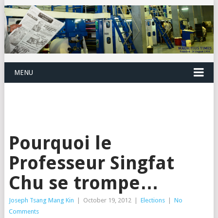
MENU
Pourquoi le
Professeur Singfat
Chu se trompe…
Joseph Tsang Mang Kin
|
October 19, 2012
|
Elections
|
No
Comments