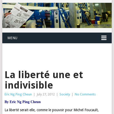
MENU
La liberté une et
indivisible
Eric Ng Ping Cheun
|
July 27, 2012
|
Society
|
No Comments
By Eric Ng Ping Cheun
La liberté serait-elle, comme le pouvoir pour Michel Foucault,