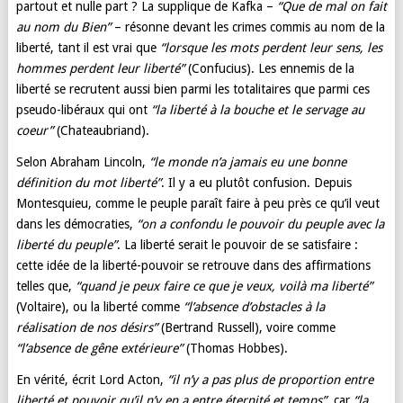
partout et nulle part ? La supplique de Kafka –
“Que de mal on fait
au nom du Bien”
– résonne devant les crimes commis au nom de la
liberté, tant il est vrai que
“lorsque les mots perdent leur sens, les
hommes perdent leur liberté”
(Confucius). Les ennemis de la
liberté se recrutent aussi bien parmi les totalitaires que parmi ces
pseudo-libéraux qui ont
“la liberté à la bouche et le servage au
coeur”
(Chateaubriand).
Selon Abraham Lincoln,
“le monde n’a jamais eu une bonne
définition du mot liberté”
. Il y a eu plutôt confusion. Depuis
Montesquieu, comme le peuple paraît faire à peu près ce qu’il veut
dans les démocraties,
“on a confondu le pouvoir du peuple avec la
liberté du peuple”
. La liberté serait le pouvoir de se satisfaire :
cette idée de la liberté-pouvoir se retrouve dans des affirmations
telles que,
“quand je peux faire ce que je veux, voilà ma liberté”
(Voltaire), ou la liberté comme
“l’absence d’obstacles à la
réalisation de nos désirs”
(Bertrand Russell), voire comme
“l’absence de gêne extérieure”
(Thomas Hobbes).
En vérité, écrit Lord Acton,
“il n’y a pas plus de proportion entre
liberté et pouvoir qu’il n’y en a entre éternité et temps”
, car
“la