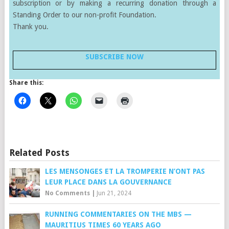
subscription or by making a recurring donation through a
Standing Order to our non-profit Foundation.
Thank you.
SUBSCRIBE NOW
Share this:
Related Posts
LES MENSONGES ET LA TROMPERIE N’ONT PAS
LEUR PLACE DANS LA GOUVERNANCE
No Comments
|
Jun 21, 2024
RUNNING COMMENTARIES ON THE MBS —
MAURITIUS TIMES 60 YEARS AGO