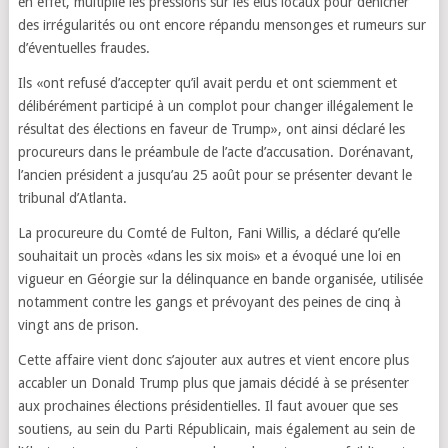
en effet, multiplié les pressions sur les élus locaux pour dénicher
des irrégularités ou ont encore répandu mensonges et rumeurs sur
d’éventuelles fraudes.
Ils «ont refusé d’accepter qu’il avait perdu et ont sciemment et
délibérément participé à un complot pour changer illégalement le
résultat des élections en faveur de Trump», ont ainsi déclaré les
procureurs dans le préambule de l’acte d’accusation. Dorénavant,
l’ancien président a jusqu’au 25 août pour se présenter devant le
tribunal d’Atlanta.
La procureure du Comté de Fulton, Fani Willis, a déclaré qu’elle
souhaitait un procès «dans les six mois» et a évoqué une loi en
vigueur en Géorgie sur la délinquance en bande organisée, utilisée
notamment contre les gangs et prévoyant des peines de cinq à
vingt ans de prison.
Cette affaire vient donc s’ajouter aux autres et vient encore plus
accabler un Donald Trump plus que jamais décidé à se présenter
aux prochaines élections présidentielles. Il faut avouer que ses
soutiens, au sein du Parti Républicain, mais également au sein de