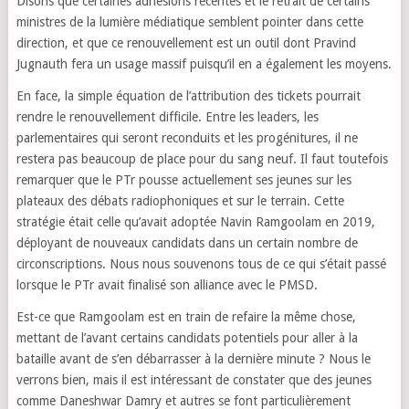
Disons que certaines adhésions récentes et le retrait de certains
ministres de la lumière médiatique semblent pointer dans cette
direction, et que ce renouvellement est un outil dont Pravind
Jugnauth fera un usage massif puisqu’il en a également les moyens.
En face, la simple équation de l’attribution des tickets pourrait
rendre le renouvellement difficile. Entre les leaders, les
parlementaires qui seront reconduits et les progénitures, il ne
restera pas beaucoup de place pour du sang neuf. Il faut toutefois
remarquer que le PTr pousse actuellement ses jeunes sur les
plateaux des débats radiophoniques et sur le terrain. Cette
stratégie était celle qu’avait adoptée Navin Ramgoolam en 2019,
déployant de nouveaux candidats dans un certain nombre de
circonscriptions. Nous nous souvenons tous de ce qui s’était passé
lorsque le PTr avait finalisé son alliance avec le PMSD.
Est-ce que Ramgoolam est en train de refaire la même chose,
mettant de l’avant certains candidats potentiels pour aller à la
bataille avant de s’en débarrasser à la dernière minute ? Nous le
verrons bien, mais il est intéressant de constater que des jeunes
comme Daneshwar Damry et autres se font particulièrement