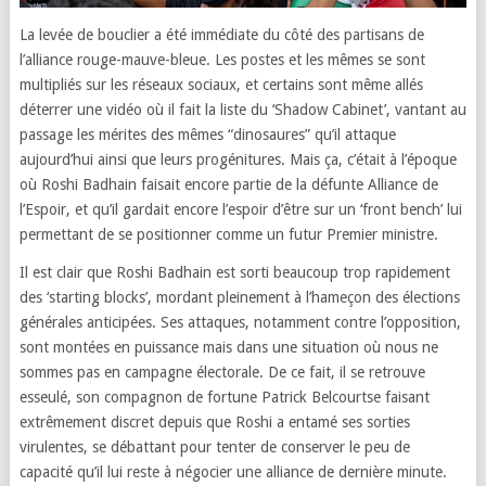
La levée de bouclier a été immédiate du côté des partisans de
l’alliance rouge-mauve-bleue. Les postes et les mêmes se sont
multipliés sur les réseaux sociaux, et certains sont même allés
déterrer une vidéo où il fait la liste du ‘Shadow Cabinet’, vantant au
passage les mérites des mêmes “dinosaures” qu’il attaque
aujourd’hui ainsi que leurs progénitures. Mais ça, c’était à l’époque
où Roshi Badhain faisait encore partie de la défunte Alliance de
l’Espoir, et qu’il gardait encore l’espoir d’être sur un ‘front bench’ lui
permettant de se positionner comme un futur Premier ministre.
Il est clair que Roshi Badhain est sorti beaucoup trop rapidement
des ‘starting blocks’, mordant pleinement à l’hameçon des élections
générales anticipées. Ses attaques, notamment contre l’opposition,
sont montées en puissance mais dans une situation où nous ne
sommes pas en campagne électorale. De ce fait, il se retrouve
esseulé, son compagnon de fortune Patrick Belcourtse faisant
extrêmement discret depuis que Roshi a entamé ses sorties
virulentes, se débattant pour tenter de conserver le peu de
capacité qu’il lui reste à négocier une alliance de dernière minute.