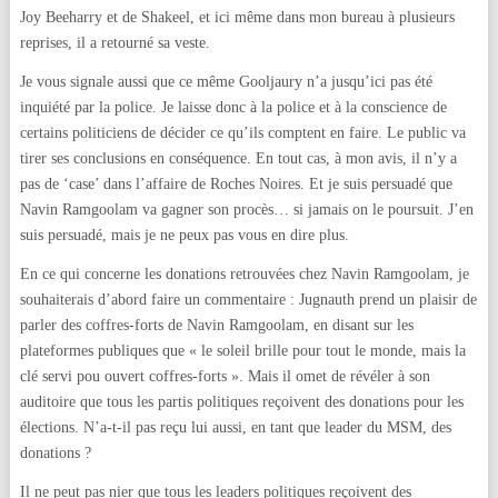
Joy Beeharry et de Shakeel, et ici même dans mon bureau à plusieurs
reprises, il a retourné sa veste.
Je vous signale aussi que ce même Gooljaury n’a jusqu’ici pas été
inquiété par la police. Je laisse donc à la police et à la conscience de
certains politiciens de décider ce qu’ils comptent en faire. Le public va
tirer ses conclusions en conséquence. En tout cas, à mon avis, il n’y a
pas de ‘case’ dans l’affaire de Roches Noires. Et je suis persuadé que
Navin Ramgoolam va gagner son procès… si jamais on le poursuit. J’en
suis persuadé, mais je ne peux pas vous en dire plus.
En ce qui concerne les donations retrouvées chez Navin Ramgoolam, je
souhaiterais d’abord faire un commentaire : Jugnauth prend un plaisir de
parler des coffres-forts de Navin Ramgoolam, en disant sur les
plateformes publiques que « le soleil brille pour tout le monde, mais la
clé servi pou ouvert coffres-forts ». Mais il omet de révéler à son
auditoire que tous les partis politiques reçoivent des donations pour les
élections. N’a-t-il pas reçu lui aussi, en tant que leader du MSM, des
donations ?
Il ne peut pas nier que tous les leaders politiques reçoivent des