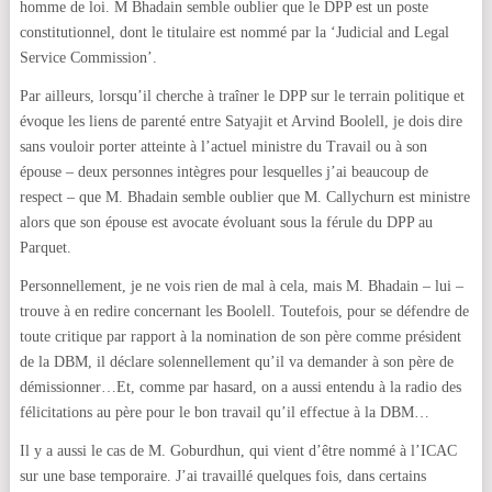
homme de loi. M Bhadain semble oublier que le DPP est un poste
constitutionnel, dont le titulaire est nommé par la ‘Judicial and Legal
Service Commission’.
Par ailleurs, lorsqu’il cherche à traîner le DPP sur le terrain politique et
évoque les liens de parenté entre Satyajit et Arvind Boolell, je dois dire
sans vouloir porter atteinte à l’actuel ministre du Travail ou à son
épouse – deux personnes intègres pour lesquelles j’ai beaucoup de
respect – que M. Bhadain semble oublier que M. Callychurn est ministre
alors que son épouse est avocate évoluant sous la férule du DPP au
Parquet.
Personnellement, je ne vois rien de mal à cela, mais M. Bhadain – lui –
trouve à en redire concernant les Boolell. Toutefois, pour se défendre de
toute critique par rapport à la nomination de son père comme président
de la DBM, il déclare solennellement qu’il va demander à son père de
démissionner…Et, comme par hasard, on a aussi entendu à la radio des
félicitations au père pour le bon travail qu’il effectue à la DBM…
Il y a aussi le cas de M. Goburdhun, qui vient d’être nommé à l’ICAC
sur une base temporaire. J’ai travaillé quelques fois, dans certains