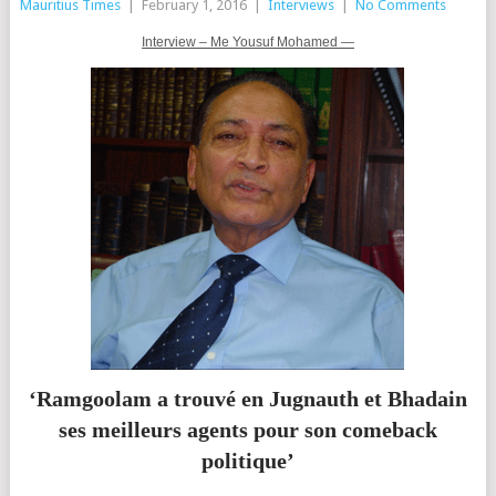
Mauritius Times
|
February 1, 2016
|
Interviews
|
No Comments
Interview – Me Yousuf Mohamed —
‘Ramgoolam a trouvé en Jugnauth et Bhadain
ses meilleurs agents pour son comeback
politique’