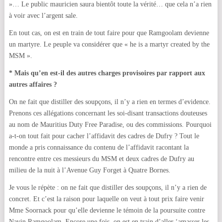
»… Le public mauricien saura bientôt toute la vérité… que cela n’a rien
à voir avec l’argent sale.
En tout cas, on est en train de tout faire pour que Ramgoolam devienne
un martyre.
Le peuple va considérer que « he is a martyr created by the
MSM ».
* Mais qu’en est-il des autres charges provisoires par rapport aux
autres affaires ?
On ne fait que distiller des soupçons, il n’y a rien en termes d’evidence.
Prenons ces allégations concernant les soi-disant transactions douteuses
au nom de Mauritius Duty Free Paradise, ou des commissions. Pourquoi
a-t-on tout fait pour cacher l’affidavit des cadres de Dufry ? Tout le
monde a pris connaissance du contenu de l’affidavit racontant la
rencontre entre ces messieurs du MSM et deux cadres de Dufry au
milieu de la nuit à l’Avenue Guy Forget à Quatre Bornes.
Je vous le répète : on ne fait que distiller des soupçons, il n’y a rien de
concret. Et c’est la raison pour laquelle on veut à tout prix faire venir
Mme Soornack pour qu’elle devienne le témoin de la poursuite contre
Navin Ramgoolam. Encore une fois, on est en train d’aller ‘amasser les