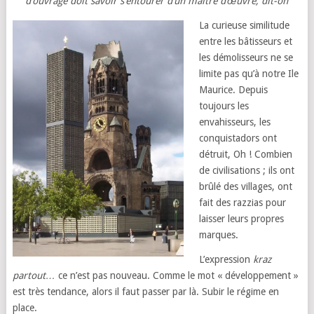
d’ouvrage doit savoir s’entourer d’un maître d’œuvre, dit-on
La curieuse similitude
entre les bâtisseurs et
les démolisseurs ne se
limite pas qu’à notre Ile
Maurice. Depuis
toujours les
envahisseurs, les
conquistadors ont
détruit, Oh ! Combien
de civilisations ; ils ont
brûlé des villages, ont
fait des razzias pour
laisser leurs propres
marques.
L’expression
kraz
partout…
ce n’est pas nouveau. Comme le mot « développement »
est très tendance, alors il faut passer par là. Subir le régime en
place.