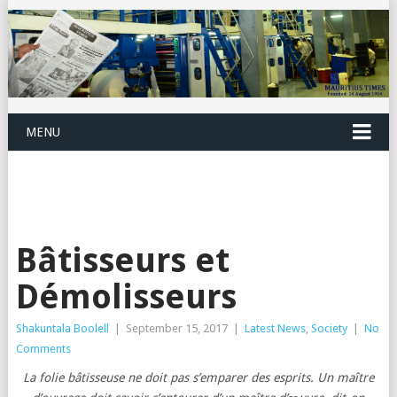
MENU
Bâtisseurs et
Démolisseurs
Shakuntala Boolell
|
September 15, 2017
|
Latest News
,
Society
|
No
Comments
La folie bâtisseuse ne doit pas s’emparer des esprits. Un maître