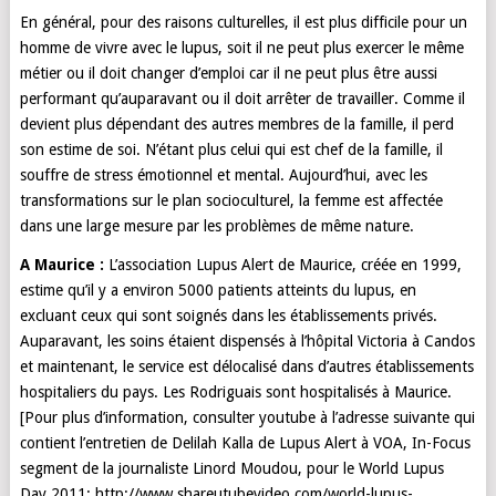
En général, pour des raisons culturelles, il est plus difficile pour un
homme de vivre avec le lupus, soit il ne peut plus exercer le même
métier ou il doit changer d’emploi car il ne peut plus être aussi
performant qu’auparavant ou il doit arrêter de travailler. Comme il
devient plus dépendant des autres membres de la famille, il perd
son estime de soi. N’étant plus celui qui est chef de la famille, il
souffre de stress émotionnel et mental. Aujourd’hui, avec les
transformations sur le plan socioculturel, la femme est affectée
dans une large mesure par les problèmes de même nature.
A Maurice :
L’association Lupus Alert de Maurice, créée en 1999,
estime qu’il y a environ 5000 patients atteints du lupus, en
excluant ceux qui sont soignés dans les établissements privés.
Auparavant, les soins étaient dispensés à l’hôpital Victoria à Candos
et maintenant, le service est délocalisé dans d’autres établissements
hospitaliers du pays. Les Rodriguais sont hospitalisés à Maurice.
[Pour plus d’information, consulter youtube à l’adresse suivante qui
contient l’entretien de Delilah Kalla de Lupus Alert à VOA, In-Focus
segment de la journaliste Linord Moudou, pour le World Lupus
Day 2011: http://www.shareutubevideo.com/world-lupus-