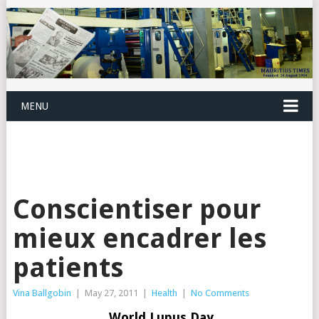
MENU
Conscientiser pour
mieux encadrer les
patients
Vina Ballgobin
|
May 27, 2011
|
Health
|
No Comments
World Lupus Day