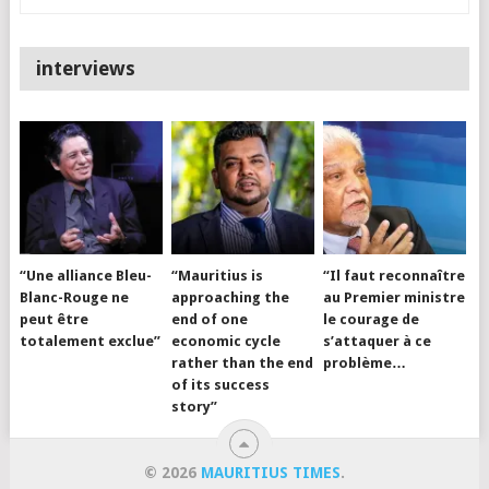
interviews
“Une alliance Bleu-
“Mauritius is
“Il faut reconnaître
Blanc-Rouge ne
approaching the
au Premier ministre
peut être
end of one
le courage de
totalement exclue”
economic cycle
s’attaquer à ce
rather than the end
problème…
of its success
story”
© 2026
MAURITIUS TIMES
.